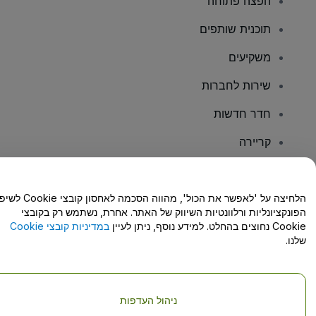
הפצה פתוחה
תוכנית שותפים
משקיעים
שירות לחברות
חדר חדשות
קריירה
יש לכם שאלות?
הלחיצה על 'לאפשר את הכול', מהווה הסכמה לאחסון קו
הפונקציונליות ורלוונטיות השיווק של האתר. אחרת, נשתמש רק בקובצי
מרכז העזרה/יצירת קשר
Cookie נחוצים בהחלט. למידע נוסף, ניתן לעיין
במדיניות קובצי Cookie
שלנו.
ניהול העדפות
זכויות יוצרים © viagogo GmbH 2026
פרטי החברה