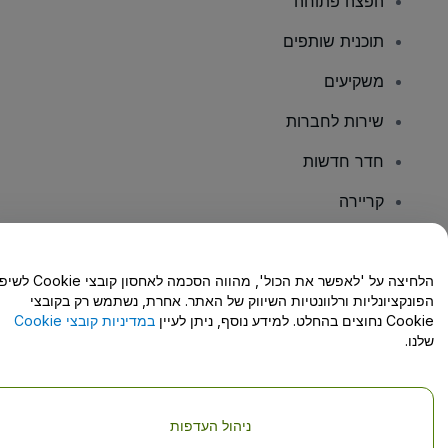
הפצה פתוחה
תוכנית שותפים
משקיעים
שירות לחברות
חדר חדשות
קריירה
יש לכם שאלות?
הלחיצה על 'לאפשר את הכול', מהווה הסכמה לאחסון קו
הפונקציונליות ורלוונטיות השיווק של האתר. אחרת, נשתמש רק בקובצי
מרכז העזרה/יצירת קשר
Cookie נחוצים בהחלט. למידע נוסף, ניתן לעיין
במדיניות קובצי Cookie
שלנו.
ניהול העדפות
זכויות יוצרים © viagogo GmbH 2026
פרטי החברה