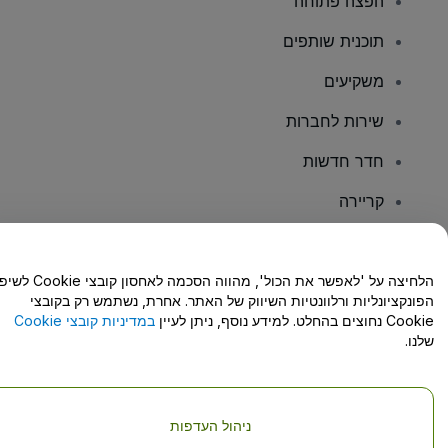
הפצה פתוחה
תוכנית שותפים
משקיעים
שירות לחברות
חדר חדשות
קריירה
יש לכם שאלות?
הלחיצה על 'לאפשר את הכול', מהווה הסכמה לאחסון קו
הפונקציונליות ורלוונטיות השיווק של האתר. אחרת, נשתמש רק בקובצי
מרכז העזרה/יצירת קשר
Cookie נחוצים בהחלט. למידע נוסף, ניתן לעיין
במדיניות קובצי Cookie
שלנו.
ניהול העדפות
זכויות יוצרים © viagogo GmbH 2026
פרטי החברה