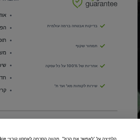
אודו
בדיקות אבטחה ברמה עולמית
הפצ
תוכ
תמחור שקוף
משק
שיר
אחריות של 100% על כל עסקה
חדר
שירות לקוחות מא' ועד ת'
קרי
זכויות יוצרים © viagogo GmbH 2026
פרטי החברה
שימוש באתר זה מהווה קבלה של
תנאי השימוש
, של
מדיניות הפרטיות
, של
kies
אל תשתפו את המידע האישי שלי/אפשרויות הפרטיות שלכם