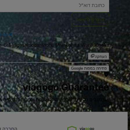
האימייל
שלכם
הצטרפו לרשימה
התחברות או יצירת חשבון מהווה הסכמה
לתנאי 
534-0024, gashinodamachi, Miyakojima Ward, Osaka
העתקה
פתיחה במפות Google
viagogo Guarantee
אנו מגבים כל הזמנה כך שתוכלו לקנות ולמכור כרטיסים בביטח
החברה ש