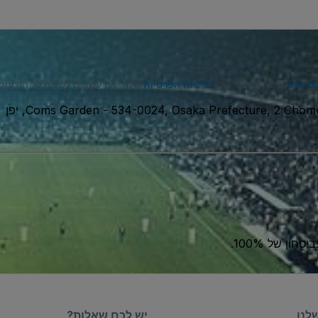
השימוש
שלנו, ואישור של
מדיניות הפרטיות
שלנו. אנו עשויים לשלוח לך הודעות טקסט (SMS), ובאפשרותך לבט
Osaka Prefecture, 2 Chome-6-1 Hi, יפן
-
Coms Garden
ון של 100%.
לנו
יש לכם שאלות?