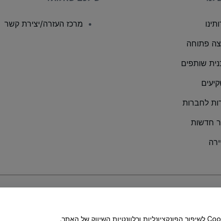
תינו
מרכז העזרה/יצירת קשר
ה פתוחה
נית שותפים
יעים
ות לחברות
 חדשות
ירה
Coo מדיניות
ושל
מדיניות הפרטיות במכשירים ניידים
הלחיצה על 'לאפשר את הכול', מהווה הסכמה לאחסון קובצי Cookie לשיפור הפונקציונליות ורלוונטיות השיווק של האתר.