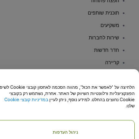
הפצה פתוחה
תוכנית שותפים
משקיעים
שירות לחברות
חדר חדשות
קריירה
יש לכם שאלות?
הלחיצה על 'לאפשר את הכול', מהווה הסכמה לאחסון קו
הפונקציונליות ורלוונטיות השיווק של האתר. אחרת, נשתמש רק בקובצי
מרכז העזרה/יצירת קשר
Cookie נחוצים בהחלט. למידע נוסף, ניתן לעיין
במדיניות קובצי Cookie
שלנו.
ניהול העדפות
זכויות יוצרים © viagogo GmbH 2026
פרטי החברה