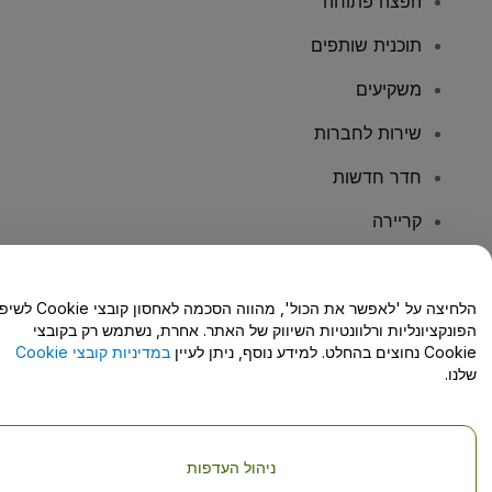
הפצה פתוחה
תוכנית שותפים
משקיעים
שירות לחברות
חדר חדשות
קריירה
יש לכם שאלות?
הלחיצה על 'לאפשר את הכול', מהווה הסכמה לאחסון קו
הפונקציונליות ורלוונטיות השיווק של האתר. אחרת, נשתמש רק בקובצי
מרכז העזרה/יצירת קשר
Cookie נחוצים בהחלט. למידע נוסף, ניתן לעיין
במדיניות קובצי Cookie
שלנו.
ניהול העדפות
זכויות יוצרים © viagogo GmbH 2026
פרטי החברה