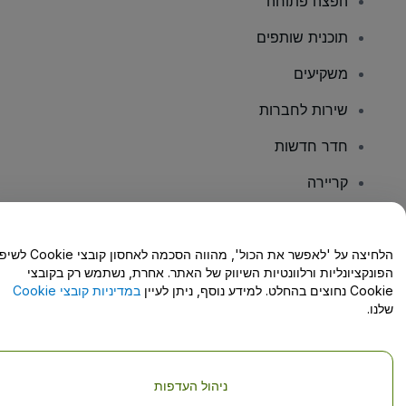
הפצה פתוחה
תוכנית שותפים
משקיעים
שירות לחברות
חדר חדשות
קריירה
יש לכם שאלות?
הלחיצה על 'לאפשר את הכול', מהווה הסכמה לאחסון קו
הפונקציונליות ורלוונטיות השיווק של האתר. אחרת, נשתמש רק בקובצי
מרכז העזרה/יצירת קשר
Cookie נחוצים בהחלט. למידע נוסף, ניתן לעיין
במדיניות קובצי Cookie
שלנו.
ניהול העדפות
זכויות יוצרים © viagogo GmbH 2026
פרטי החברה