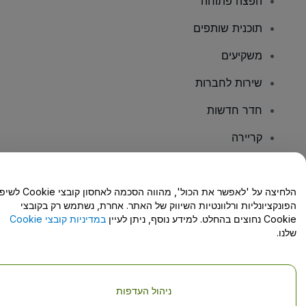
הפצה פתוחה
תוכנית שותפים
משקיעים
שירות לחברות
חדר חדשות
קריירה
יש לכם שאלות?
הלחיצה על 'לאפשר את הכול', מהווה הסכמה לאחסון קו
הפונקציונליות ורלוונטיות השיווק של האתר. אחרת, נשתמש רק בקובצי
מרכז העזרה/יצירת קשר
Cookie נחוצים בהחלט. למידע נוסף, ניתן לעיין
במדיניות קובצי Cookie
שלנו.
ניהול העדפות
זכויות יוצרים © viagogo GmbH 2026
פרטי החברה