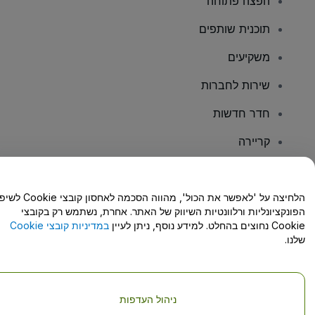
הפצה פתוחה
תוכנית שותפים
משקיעים
שירות לחברות
חדר חדשות
קריירה
יש לכם שאלות?
הלחיצה על 'לאפשר את הכול', מהווה הסכמה לאחסון קו
הפונקציונליות ורלוונטיות השיווק של האתר. אחרת, נשתמש רק בקובצי
מרכז העזרה/יצירת קשר
Cookie נחוצים בהחלט. למידע נוסף, ניתן לעיין
במדיניות קובצי Cookie
שלנו.
ניהול העדפות
זכויות יוצרים © viagogo GmbH 2026
פרטי החברה