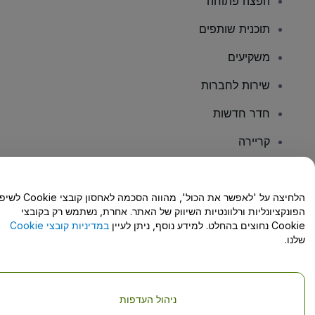
הפצה פתוחה
תוכנית שותפים
משקיעים
שירות לחברות
חדר חדשות
קריירה
יש לכם שאלות?
הלחיצה על 'לאפשר את הכול', מהווה הסכמה לאחסון קו
הפונקציונליות ורלוונטיות השיווק של האתר. אחרת, נשתמש רק בקובצי
מרכז העזרה/יצירת קשר
Cookie נחוצים בהחלט. למידע נוסף, ניתן לעיין
במדיניות קובצי Cookie
שלנו.
ניהול העדפות
זכויות יוצרים © viagogo GmbH 2026
פרטי החברה