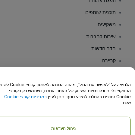
הפצה פתוחה
תוכנית שותפים
משקיעים
שירות לחברות
חדר חדשות
קריירה
יש לכם שאלות?
הלחיצה על 'לאפשר את הכול', מהווה הסכמה לאחסון קו
הפונקציונליות ורלוונטיות השיווק של האתר. אחרת, נשתמש רק בקובצי
מרכז העזרה/יצירת קשר
Cookie נחוצים בהחלט. למידע נוסף, ניתן לעיין
במדיניות קובצי Cookie
שלנו.
ניהול העדפות
זכויות יוצרים © viagogo GmbH 2026
פרטי החברה