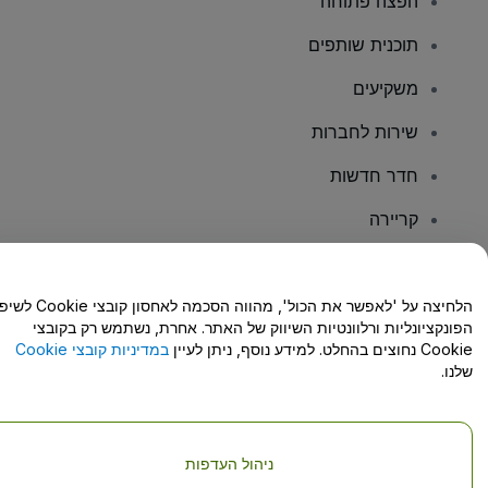
הפצה פתוחה
תוכנית שותפים
משקיעים
שירות לחברות
חדר חדשות
קריירה
יש לכם שאלות?
הלחיצה על 'לאפשר את הכול', מהווה הסכמה לאחסון קו
הפונקציונליות ורלוונטיות השיווק של האתר. אחרת, נשתמש רק בקובצי
מרכז העזרה/יצירת קשר
Cookie נחוצים בהחלט. למידע נוסף, ניתן לעיין
במדיניות קובצי Cookie
שלנו.
ניהול העדפות
זכויות יוצרים © viagogo GmbH 2026
פרטי החברה