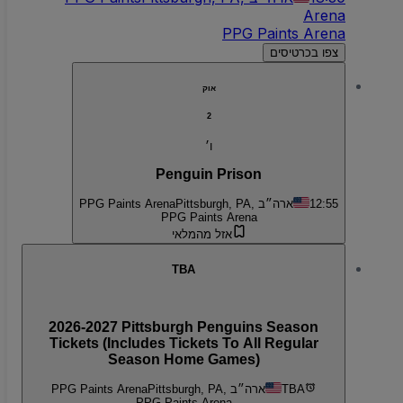
Arena
PPG Paints Arena
צפו בכרטיסים
אוק
2
ו׳
Penguin Prison
12:55
Pittsburgh, PA, ארה״ב
PPG Paints Arena
PPG Paints Arena
אזל מהמלאי
TBA
2026-2027 Pittsburgh Penguins Season
Tickets (Includes Tickets To All Regular
Season Home Games)
TBA
Pittsburgh, PA, ארה״ב
PPG Paints Arena
PPG Paints Arena