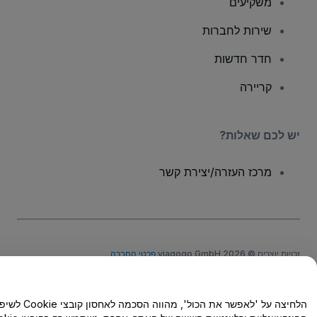
משקיעים
שירות לחברות
חדר חדשות
קריירה
יש לכם שאלות?
מרכז העזרה/יצירת קשר
זכויות יוצרים © viagogo GmbH 2026
פרטי החברה
שימוש באתר זה מהווה קבלה של
תנאי השימוש
, של
מדיניות הפרטיות
, של
Cookies מדיניות
ושל
מדיניות הפרטיות במכשירים ניידים
אל תשתפו את המידע האישי שלי/אפשרויות הפרטיות שלכם
הלחיצה על 'לאפשר את הכול', מהווה הסכמה לאחסון קובצי Cookie לשיפור