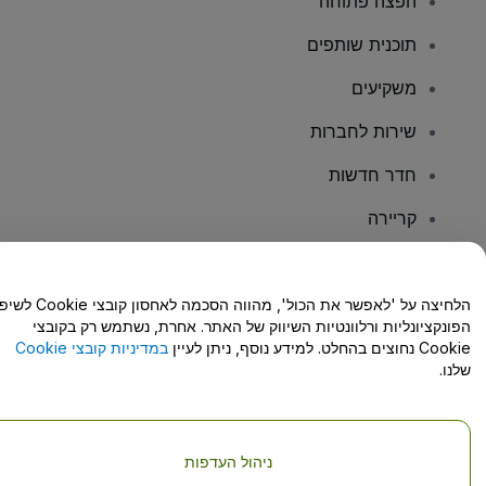
הפצה פתוחה
תוכנית שותפים
משקיעים
שירות לחברות
חדר חדשות
קריירה
יש לכם שאלות?
הלחיצה על 'לאפשר את הכול', מהווה הסכמה לאחסון קו
הפונקציונליות ורלוונטיות השיווק של האתר. אחרת, נשתמש רק בקובצי
מרכז העזרה/יצירת קשר
Cookie נחוצים בהחלט. למידע נוסף, ניתן לעיין
במדיניות קובצי Cookie
שלנו.
ניהול העדפות
זכויות יוצרים © viagogo GmbH 2026
פרטי החברה