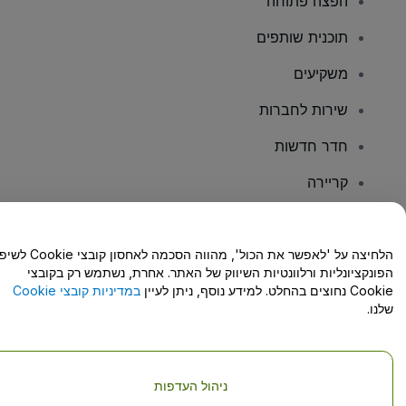
הפצה פתוחה
תוכנית שותפים
משקיעים
שירות לחברות
חדר חדשות
קריירה
יש לכם שאלות?
הלחיצה על 'לאפשר את הכול', מהווה הסכמה לאחסון קו
הפונקציונליות ורלוונטיות השיווק של האתר. אחרת, נשתמש רק בקובצי
מרכז העזרה/יצירת קשר
Cookie נחוצים בהחלט. למידע נוסף, ניתן לעיין
במדיניות קובצי Cookie
שלנו.
ניהול העדפות
זכויות יוצרים © viagogo GmbH 2026
פרטי החברה