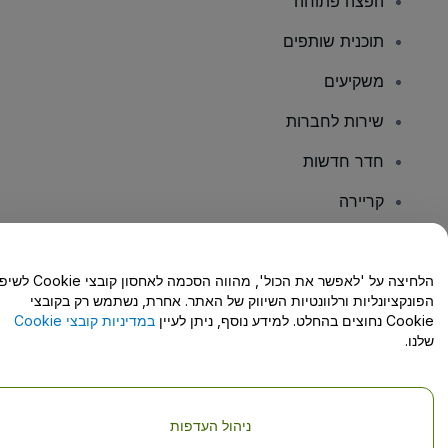
הפצה פתוחה
תוכנית שותפים
משקיעים
שירות לחברות
חדר חדשות
קריירה
יש לכם שאלות?
הלחיצה על 'לאפשר את הכול', מהווה הסכמה לאחסון קו
הפונקציונליות ורלוונטיות השיווק של האתר. אחרת, נשתמש רק בקובצי
מרכז העזרה/יצירת קשר
Cookie נחוצים בהחלט. למידע נוסף, ניתן לעיין
במדיניות קובצי Cookie
שלנו.
ניהול העדפות
זכויות יוצרים © viagogo GmbH 2026
פרטי החברה