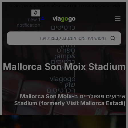
מחירי כרטיסים במכירה חוזרת עשויים להיות גבוהים מהערך הנקוב.
1 new
notification
כרטיסים
–
הופעות
חיות,
ספורט
&amp;
כרטיסים
Mallorca Son Moix Stadiu
לתיאטרון
|
(formerly Visit Mallorc
viagogo
שוק
Estadi
הכרטיסים
שלך
אירועים פופולריים ב-Mallorca Son Moix
Stadium (formerly Visit Mallorca Estadi