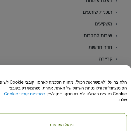
הפצה פתוחה
תוכנית שותפים
משקיעים
שירות לחברות
חדר חדשות
קריירה
יש לכם שאלות?
הלחיצה על 'לאפשר את הכול', מהווה הסכמה לאחסון קו
הפונקציונליות ורלוונטיות השיווק של האתר. אחרת, נשתמש רק בקובצי
מרכז העזרה/יצירת קשר
Cookie נחוצים בהחלט. למידע נוסף, ניתן לעיין
במדיניות קובצי Cookie
שלנו.
ניהול העדפות
זכויות יוצרים © viagogo GmbH 2026
פרטי החברה