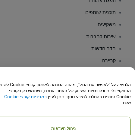
הפצה פתוחה
תוכנית שותפים
משקיעים
שירות לחברות
חדר חדשות
קריירה
יש לכם שאלות?
הלחיצה על 'לאפשר את הכול', מהווה הסכמה לאחסון קו
הפונקציונליות ורלוונטיות השיווק של האתר. אחרת, נשתמש רק בקובצי
מרכז העזרה/יצירת קשר
Cookie נחוצים בהחלט. למידע נוסף, ניתן לעיין
במדיניות קובצי Cookie
שלנו.
ניהול העדפות
זכויות יוצרים © viagogo GmbH 2026
פרטי החברה