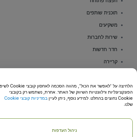
הפצה פתוחה
תוכנית שותפים
משקיעים
שירות לחברות
חדר חדשות
קריירה
יש לכם שאלות?
הלחיצה על 'לאפשר את הכול', מהווה הסכמה לאחסון קו
הפונקציונליות ורלוונטיות השיווק של האתר. אחרת, נשתמש רק בקובצי
מרכז העזרה/יצירת קשר
Cookie נחוצים בהחלט. למידע נוסף, ניתן לעיין
במדיניות קובצי Cookie
שלנו.
ניהול העדפות
זכויות יוצרים © viagogo GmbH 2026
פרטי החברה