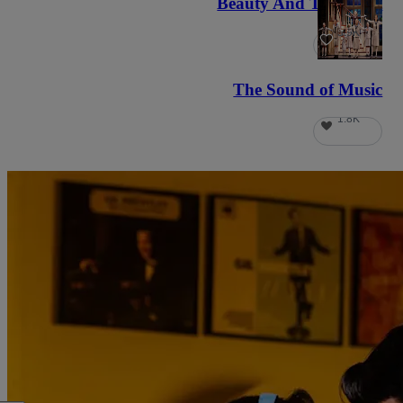
Beauty And The Beast
5.9K
The Sound of Music
1.8K