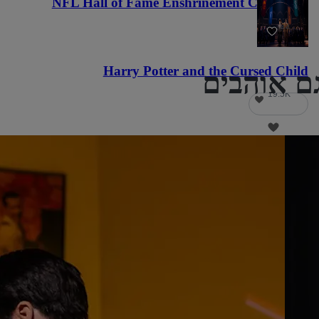
NFL Hall of Fame Enshrinement Ceremony
22
Harry Potter and the Cursed Child
19.5K