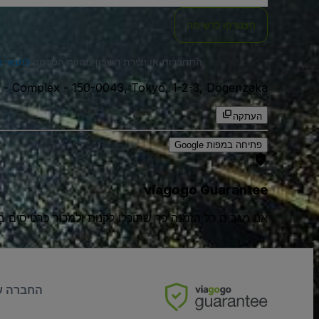
הצטרפו לרשימה
התחברות או יצירת חשבון מהווה הסכמה
לתנאי 
150-0043, Tokyo, 1-2-3, Dogenzaka, יפן
-
a - Complex
העתקה
פתיחה במפות Google
viagogo Guarantee
אנו מגבים כל הזמנה כך שתוכלו לקנות ולמכור כרטיסים בביטח
החברה ש