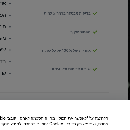
אודו
בדיקות אבטחה ברמה עולמית
הפצ
תוכ
תמחור שקוף
משק
שיר
אחריות של 100% על כל עסקה
חדר
שירות לקוחות מא' ועד ת'
קרי
זכויות יוצרים © viagogo GmbH 2026
פרטי החברה
שימוש באתר זה מהווה קבלה של
תנאי השימוש
, של
מדיניות הפרטיות
, של
kies
אל תשתפו את המידע האישי שלי/אפשרויות הפרטיות שלכם
אחרת, נשתמש רק בקובצי Cookie נחוצים בהחלט. למידע נוסף, ניתן לעיין