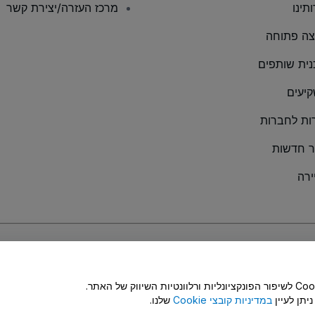
תינו
מרכז העזרה/יצירת קשר
ה פתוחה
נית שותפים
יעים
ות לחברות
 חדשות
ירה
Coo מדיניות
ושל
מדיניות הפרטיות במכשירים ניידים
הלחיצה על 'לאפשר את הכול', מהווה הסכמה לאחסון קובצי Cookie לשיפור הפונקציונליות ורלוונטיות השיווק של האתר.
במדיניות קובצי Cookie
שלנו.