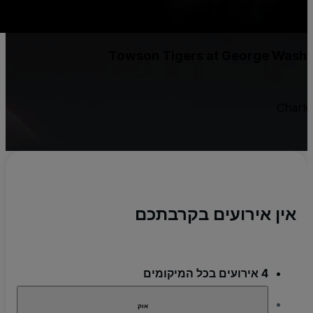
Towson Tigers at George Wash
Charl
אין אירועים בקרבתכם
4 אירועים בכל המיקומים
אוק