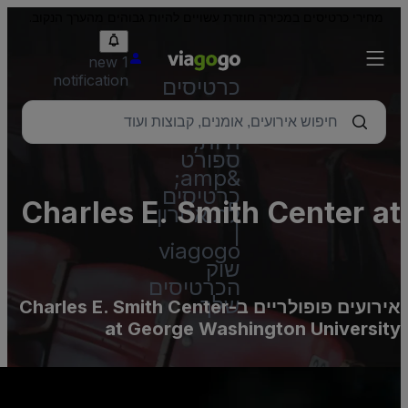
מחירי כרטיסים במכירה חוזרת עשויים להיות גבוהים מהערך הנקוב.
1 new
notification
כרטיסים
–
הופעות
חיות,
ספורט
&amp;
כרטיסים
Charles E. Smith Center a
לתיאטרון
|
George Washingto
viagogo
שוק
Universit
הכרטיסים
שלך
אירועים פופולריים ב-Charles E. Smith Center
at George Washington Universit