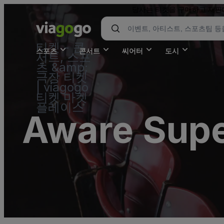
당사는 티켓을 구매하고 재판매
티켓 - 콘
스포츠
콘서트
씨어터
도시
서트, 스포
츠 &amp;
극장 티켓
| viagogo
티켓 마켓
플레이스
Aware Supe