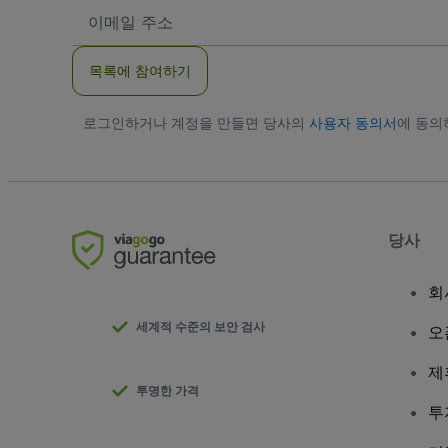
이
메
일
주
목록에 참여하기
소
로그인하거나 계정을 만들면 당사의
사용자 동의서
에 동
당사
회
세계적 수준의 보안 검사
오
제
투명한 가격
투