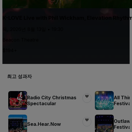
K-LOVE Live with Phil Wickham, Elevation Rhyth
목, 2026년 8월 13일 • 19:30
Beacon Theatre
$194+
최고 성과자
Radio City Christmas
All Thi
Spectacular
Festiva
Outlaw
Sea.Hear.Now
Festiva