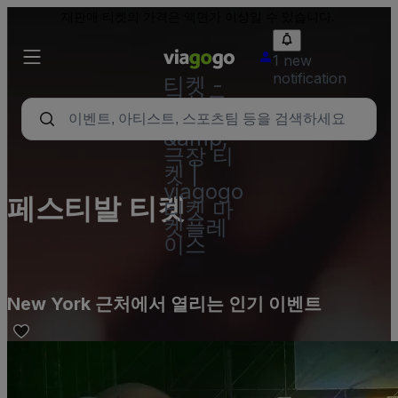
재판매 티켓의 가격은 액면가 이상일 수 있습니다.
1 new
notification
티켓 -
콘서트,
스포츠
&amp;
극장 티
켓 |
viagogo
페스티발 티켓
티켓 마
켓플레
이스
New York 근처에서 열리는 인기 이벤트