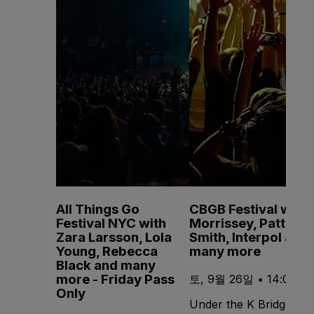
All Things Go
CBGB Festival with
Festival NYC with
Morrissey, Patti
Zara Larsson, Lola
Smith, Interpol and
Young, Rebecca
many more
Black and many
more - Friday Pass
토, 9월 26일 • 14:00
Only
Under the K Bridge