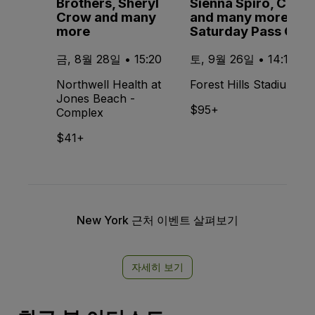
Brothers, Sheryl
Sienna Spiro, CMAT
Crow and many
and many more -
more
Saturday Pass Only
금, 8월 28일 • 15:20
토, 9월 26일 • 14:15
Northwell Health at
Forest Hills Stadium
Jones Beach -
$95+
Complex
$41+
New York 근처 이벤트 살펴보기
자세히 보기