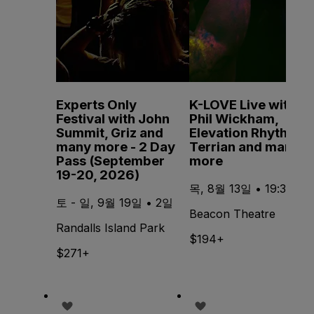
Experts Only
K-LOVE Live with
Festival with John
Phil Wickham,
Summit, Griz and
Elevation Rhythm,
many more - 2 Day
Terrian and many
Pass (September
more
19-20, 2026)
목, 8월 13일 • 19:30
토 - 일, 9월 19일 • 2일
Beacon Theatre
Randalls Island Park
$194+
$271+