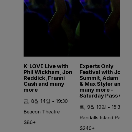
K-LOVE Live with
Experts Only
Phil Wickham, Jon
Festival with John
Reddick, Franni
Summit, Adam Ten
Cash and many
& Max Styler and
more
many more -
Saturday Pass Only
금, 8월 14일 • 19:30
토, 9월 19일 • 15:30
Beacon Theatre
Randalls Island Park
$86+
$240+