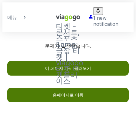
메뉴
1 new
notification
티켓 -
콘서트,
스포츠
&amp;
문제가 발생했습니다.
극장 티
켓 |
viagogo
티켓 마
이 페이지 다시 불러오기
켓플레
이스
홈페이지로 이동