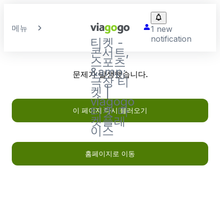
메뉴
1 new
notification
티켓 -
콘서트,
스포츠
&amp;
문제가 발생했습니다.
극장 티
켓 |
viagogo
티켓 마
이 페이지 다시 불러오기
켓플레
이스
홈페이지로 이동