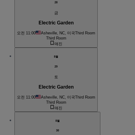
28
금
Electric Garden
오전 11:00
Asheville, NC, 미국
Third Room
Third Room
매진
8월
29
토
Electric Garden
오전 11:00
Asheville, NC, 미국
Third Room
Third Room
매진
8월
30