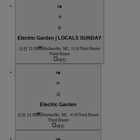
8월
16
일
Electric Garden | LOCALS SUNDAY
오전 11:00
Asheville, NC, 미국
Third Room
Third Room
매진
8월
21
금
Electric Garden
오전 11:00
Asheville, NC, 미국
Third Room
Third Room
매진
8월