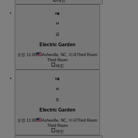
매진
8월
14
금
Electric Garden
오전 11:00
Asheville, NC, 미국
Third Room
Third Room
매진
8월
15
토
Electric Garden
오전 11:00
Asheville, NC, 미국
Third Room
Third Room
매진