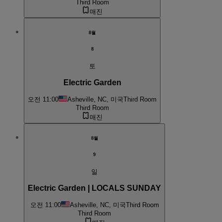
Third Room
매진
8월
8
토
Electric Garden
오전 11:00
Asheville, NC, 미국
Third Room
Third Room
매진
8월
9
일
Electric Garden | LOCALS SUNDAY
오전 11:00
Asheville, NC, 미국
Third Room
Third Room