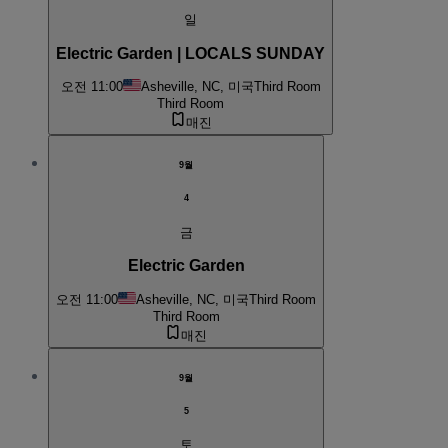
일
Electric Garden | LOCALS SUNDAY
오전 11:00
Asheville, NC, 미국
Third Room
Third Room
매진
9월
4
금
Electric Garden
오전 11:00
Asheville, NC, 미국
Third Room
Third Room
매진
9월
5
토