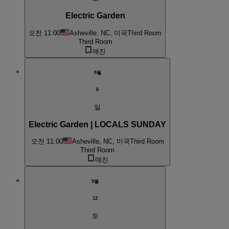
Electric Garden
오전 11:00
Asheville, NC, 미국
Third Room
Third Room
매진
9월
6
일
Electric Garden | LOCALS SUNDAY
오전 11:00
Asheville, NC, 미국
Third Room
Third Room
매진
9월
12
토