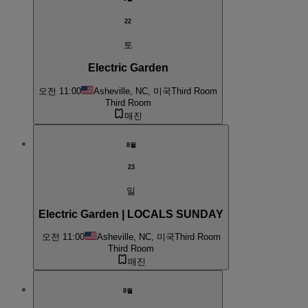
22
토
Electric Garden
오전 11:00
Asheville, NC, 미국
Third Room
Third Room
매진
8월
23
일
Electric Garden | LOCALS SUNDAY
오전 11:00
Asheville, NC, 미국
Third Room
Third Room
매진
8월