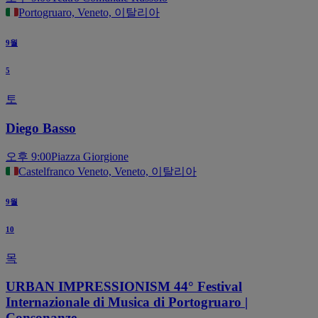
Portogruaro, Veneto, 이탈리아
9월
5
토
Diego Basso
오후 9:00
Piazza Giorgione
Castelfranco Veneto, Veneto, 이탈리아
9월
10
목
URBAN IMPRESSIONISM 44° Festival
Internazionale di Musica di Portogruaro |
Consonanze