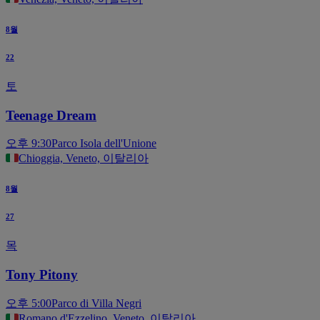
8월
22
토
Teenage Dream
오후 9:30
Parco Isola dell'Unione
Chioggia, Veneto, 이탈리아
8월
27
목
Tony Pitony
오후 5:00
Parco di Villa Negri
Romano d'Ezzelino, Veneto, 이탈리아