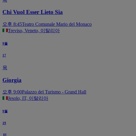
Chi Vuol Esser Lieto Sia
오후 8:45
Teatro Comunale Mario del Monaco
Treviso, Veneto, 이탈리아
9월
17
목
Giorgia
오후 9:00
Palazzo del Turismo - Grand Hall
Jesolo, IT, 이탈리아
9월
19
토