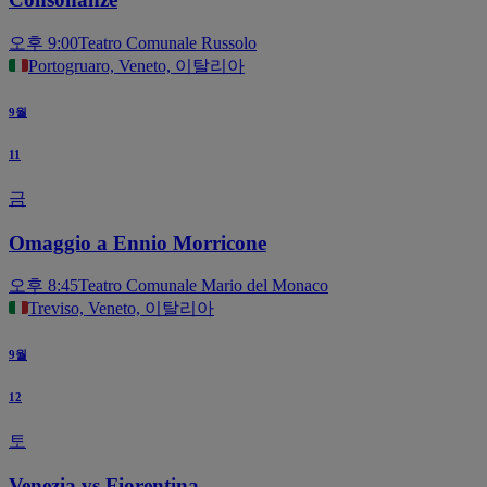
오후 9:00
Teatro Comunale Russolo
Portogruaro, Veneto, 이탈리아
9월
11
금
Omaggio a Ennio Morricone
오후 8:45
Teatro Comunale Mario del Monaco
Treviso, Veneto, 이탈리아
9월
12
토
Venezia vs Fiorentina