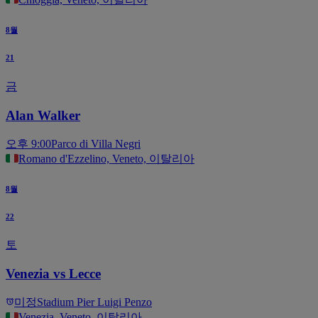
8월
21
금
Alan Walker
오후 9:00
Parco di Villa Negri
Romano d'Ezzelino, Veneto, 이탈리아
8월
22
토
Venezia vs Lecce
미정
Stadium Pier Luigi Penzo
Venezia, Veneto, 이탈리아