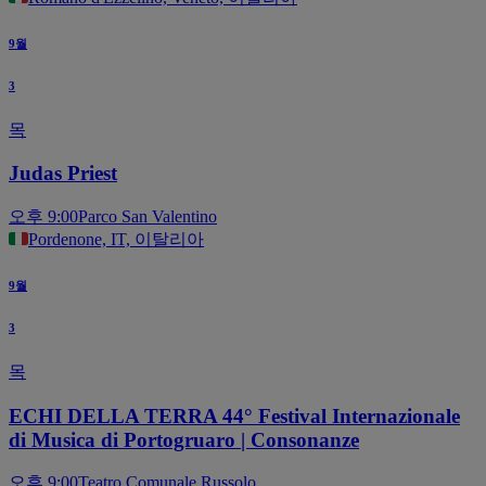
9월
3
목
Judas Priest
오후 9:00
Parco San Valentino
Pordenone, IT, 이탈리아
9월
3
목
ECHI DELLA TERRA 44° Festival Internazionale
di Musica di Portogruaro | Consonanze
오후 9:00
Teatro Comunale Russolo