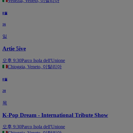
Venezia, Veneto, 이탈리아
8월
16
일
Artie 5ive
오후 9:30
Parco Isola dell'Unione
Chioggia, Veneto, 이탈리아
8월
20
목
K-Pop Dream - International Tribute Show
오후 9:30
Parco Isola dell'Unione
Chioggia, Veneto, 이탈리아