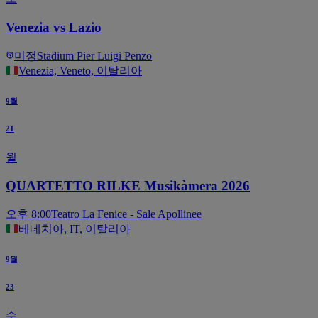
Venezia vs Lazio
미정
Stadium Pier Luigi Penzo
Venezia, Veneto, 이탈리아
9월
21
월
QUARTETTO RILKE Musikàmera 2026
오후 8:00
Teatro La Fenice - Sale Apollinee
베네치아, IT, 이탈리아
9월
23
수