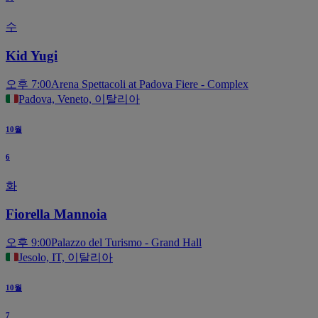
수
Kid Yugi
오후 7:00
Arena Spettacoli at Padova Fiere - Complex
Padova, Veneto, 이탈리아
10월
6
화
Fiorella Mannoia
오후 9:00
Palazzo del Turismo - Grand Hall
Jesolo, IT, 이탈리아
10월
7