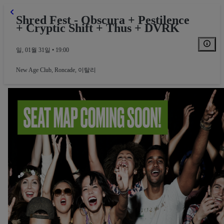
Shred Fest - Obscura + Pestilence
+ Cryptic Shift + Thus + DVRK
일, 01월 31일 • 19:00
New Age Club
,
Roncade, 이탈리