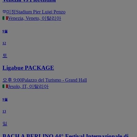
미정
Stadium Pier Luigi Penzo
Venezia, Veneto, 이탈리아
9월
12
토
Ligabue PACKAGE
오후 9:00
Palazzo del Turismo - Grand Hall
Jesolo, IT, 이탈리아
9월
13
일
BACH A BERLINO 44° Festival Internazionale di