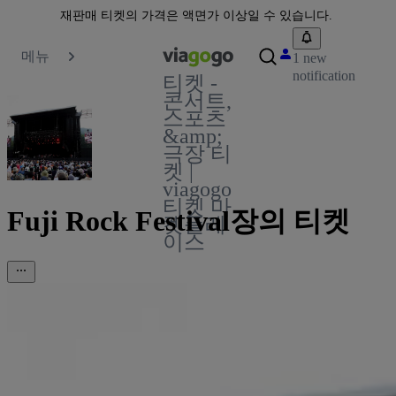
재판매 티켓의 가격은 액면가 이상일 수 있습니다.
메뉴
1 new
notification
티켓 -
콘서트,
스포츠
&amp;
극장 티
켓 |
viagogo
티켓 마
Fuji Rock Festival장의 티켓
켓플레
이스