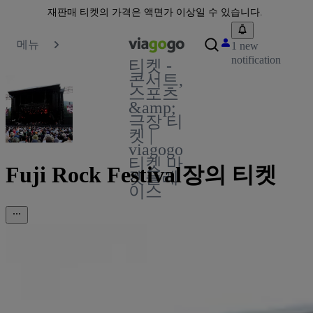
재판매 티켓의 가격은 액면가 이상일 수 있습니다.
메뉴
1 new
notification
티켓 -
콘서트,
스포츠
&amp;
극장 티
켓 |
viagogo
티켓 마
Fuji Rock Festival장의 티켓
켓플레
이스