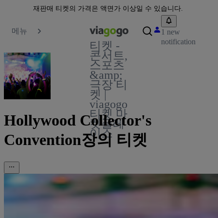
재판매 티켓의 가격은 액면가 이상일 수 있습니다.
메뉴
1 new
notification
티켓 -
콘서트,
스포츠
&amp;
극장 티
켓 |
viagogo
티켓 마
Hollywood Collector's
켓플레
이스
Convention장의 티켓