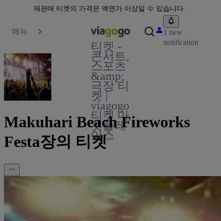
재판매 티켓의 가격은 액면가 이상일 수 있습니다.
메뉴
1 new
notification
티켓 -
콘서트,
스포츠
&amp;
극장 티
켓 |
viagogo
티켓 마
Makuhari Beach Fireworks
켓플레
이스
Festa장의 티켓