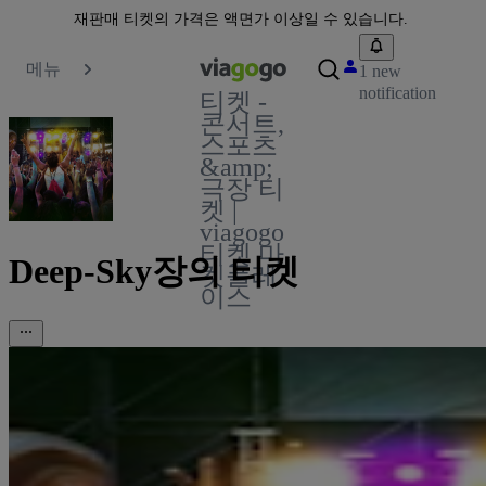
재판매 티켓의 가격은 액면가 이상일 수 있습니다.
메뉴
1 new
notification
티켓 -
콘서트,
스포츠
&amp;
극장 티
켓 |
viagogo
티켓 마
Deep-Sky장의 티켓
켓플레
이스