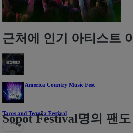
근처에 인기 아티스트 
Voices of America Country Music Fest
36
Tacos and Tequila Festival
Sopot Festival명의 
690