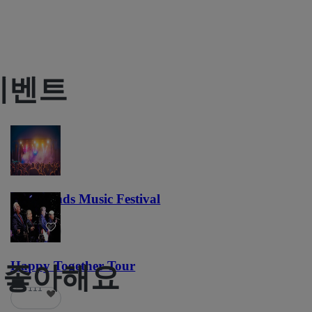
이벤트
Lost Lands Music Festival
121
Happy Together Tour
팬도 좋아해요
111