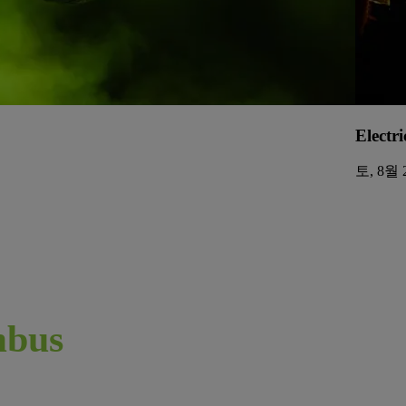
Electri
토, 8월 2
bus