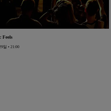
c Feels
9일 • 21:00