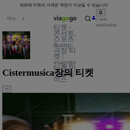
재판매 티켓의 가격은 액면가 이상일 수 있습니다.
메뉴
1 new
notification
티켓 -
콘서트,
스포츠
&amp;
극장 티
켓 |
viagogo
티켓 마
Cistermusica장의 티켓
켓플레
이스