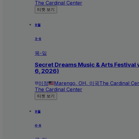
The Cardinal Center
티켓 보기
9월
3-6
목-일
Secret Dreams Music & Arts Festival 
6, 2026)
미정
Marengo, OH, 미국
The Cardinal Ce
The Cardinal Center
티켓 보기
9월
4-6