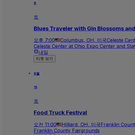
8
토
Blues Traveler with Gin Blossoms an
오후 7:00
Columbus, OH, 미국
Celeste Cen
Celeste Center at Ohio Expo Center and Sta
내일
티켓 보기
8월
15
토
Food Truck Festival
오전 11:00
Hilliard, OH, 미국
Franklin Count
Franklin County Fairgrounds