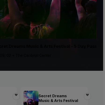
cret Dreams Music & Arts Festival - 5 Day Pass (
09. 02 • The Cardinal Center
Secret Dreams
Music & Arts Festival