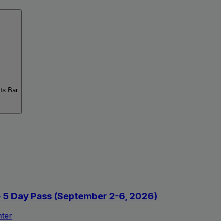
rts Bar
 - 5 Day Pass (September 2-6, 2026)
nter