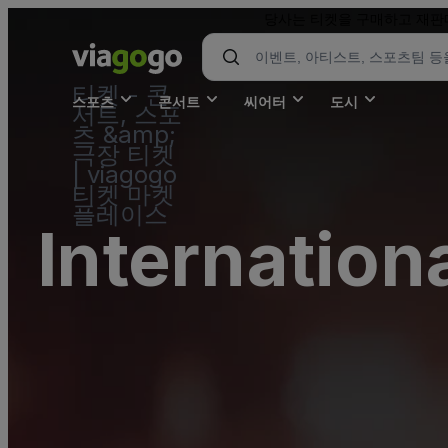
당사는 티켓을 구매하고 재판매
티켓 - 콘
스포츠
콘서트
씨어터
도시
서트, 스포
츠 &amp;
극장 티켓
| viagogo
티켓 마켓
플레이스
Internationa