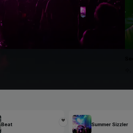
Se
수, 
Beat
Summer Sizzler