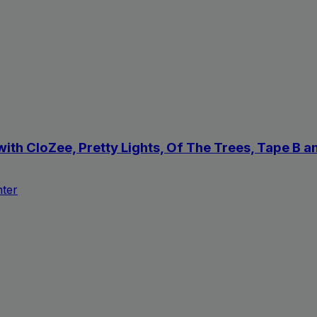
with CloZee, Pretty Lights, Of The Trees, Tape B
nter