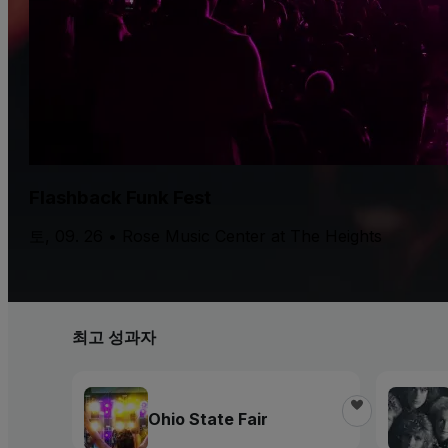
Flashback Funk Fest
토, 09. 26 • Rose Music Center at The Heights
최고 성과자
Ohio State Fair