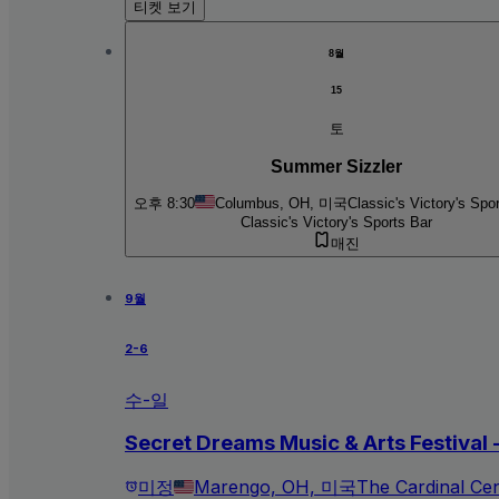
티켓 보기
8월
15
토
Summer Sizzler
오후 8:30
Columbus, OH, 미국
Classic's Victory's Spo
Classic's Victory's Sports Bar
매진
9월
2-6
수-일
Secret Dreams Music & Arts Festival
미정
Marengo, OH, 미국
The Cardinal Ce