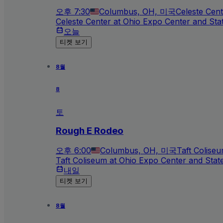
오후 7:30
Columbus, OH, 미국
Celeste Cen
Celeste Center at Ohio Expo Center and Sta
오늘
티켓 보기
8월
8
토
Rough E Rodeo
오후 6:00
Columbus, OH, 미국
Taft Colise
Taft Coliseum at Ohio Expo Center and Stat
내일
티켓 보기
8월