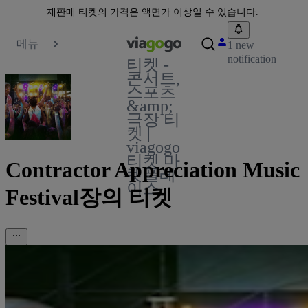
재판매 티켓의 가격은 액면가 이상일 수 있습니다.
메뉴
1 new
notification
티켓 -
콘서트,
스포츠
&amp;
극장 티
켓 |
viagogo
티켓 마
Contractor Appreciation Music
켓플레
이스
Festival장의 티켓