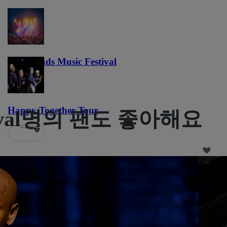
Lost Lands Music Festival
121
Happy Together Tour
Festival명의 팬도 좋아해요
111