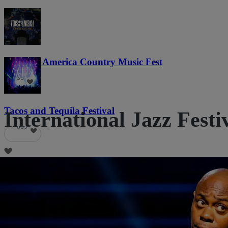
Voices of America Country Music Fest
36
Tacos and Tequila Festival
International Jazz 
689