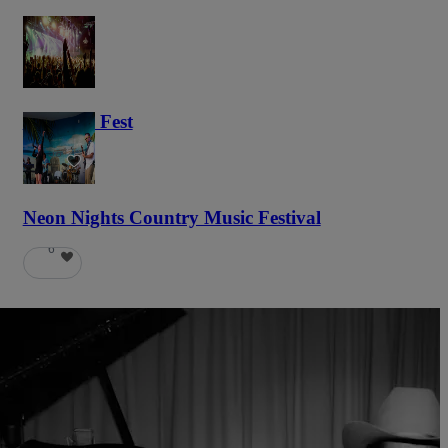
Haunted Fest
58
Neon Nights Country Music Festival
6