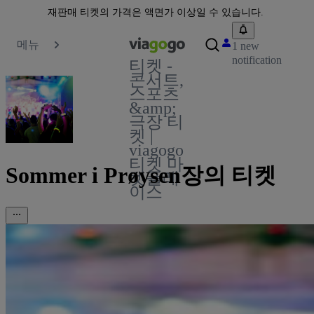
재판매 티켓의 가격은 액면가 이상일 수 있습니다.
메뉴
1 new
notification
티켓 -
콘서트,
스포츠
&amp;
극장 티
켓 |
viagogo
티켓 마
Sommer i Prøysen장의 티켓
켓플레
이스