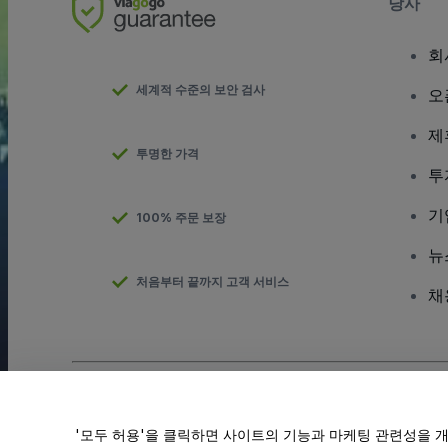
당사
회
세계적 수준의 보안 검사
오
제
투명한 가격
투
기
100% 주문 보장
뉴
처음부터 끝까지 고객 서비스
채
저작권; viagogo GmbH 2026
기업 세부 정보
이 웹사이트를 사용하면
이용 약관
및
개인정보 보호정책
및
쿠키 정책
'모두 허용'을 클릭하면 사이트의 기능과 마케팅 관련성을 