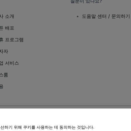
질문이 있나요?
사 소개
도움말 센터 / 문의하기
픈 배포
휴 프로그램
자자
업 서비스
스룸
용
및
모바일 개인정보 보호정책
에 동의하는 것으로 간주됩니다.
Do Not Share My Pers
개선하기 위해 쿠키를 사용하는 데 동의하는 것입니다.