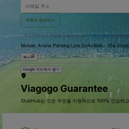
이
메
일
주
목록에 참여하기
소
로그인하거나 계정을 만들면 당사의
사용자 동의서
에 동
Mosaic Arena Parking Lots (InActive)
-
124 Sout
복사
Google 지도에서 열기
Viagogo Guarantee
StubHub는 모든 주문을 지원하므로 100% 안심하고