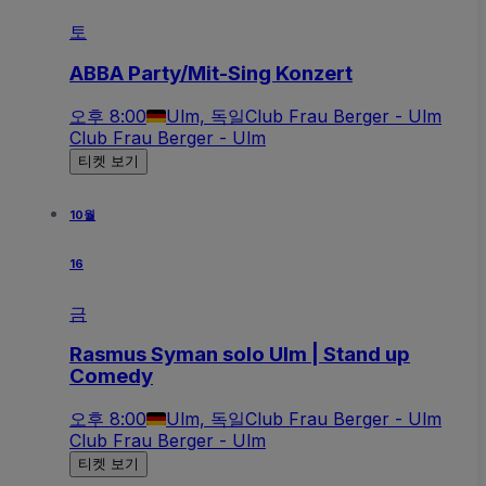
토
ABBA Party/Mit-Sing Konzert
오후 8:00
Ulm, 독일
Club Frau Berger - Ulm
Club Frau Berger - Ulm
티켓 보기
10월
16
금
Rasmus Syman solo Ulm | Stand up
Comedy
오후 8:00
Ulm, 독일
Club Frau Berger - Ulm
Club Frau Berger - Ulm
티켓 보기