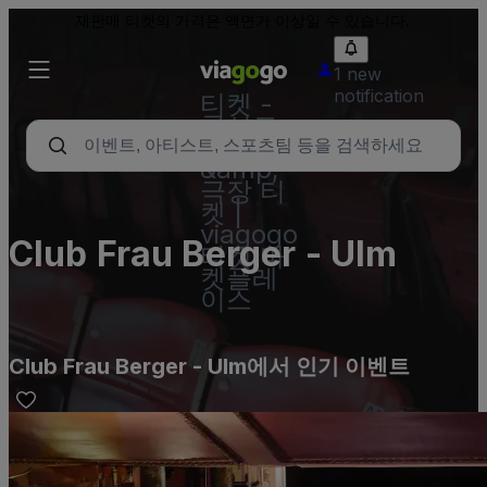
재판매 티켓의 가격은 액면가 이상일 수 있습니다.
1 new
notification
티켓 -
콘서트,
스포츠
&amp;
극장 티
켓 |
viagogo
Club Frau Berger - Ulm
티켓 마
켓플레
이스
Club Frau Berger - Ulm에서 인기 이벤트