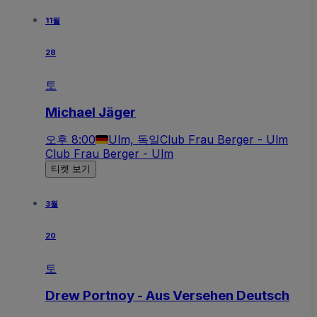
11월
28
토
Michael Jäger
오후 8:00
Ulm, 독일
Club Frau Berger - Ulm
Club Frau Berger - Ulm
티켓 보기
3월
20
토
Drew Portnoy - Aus Versehen Deutsch