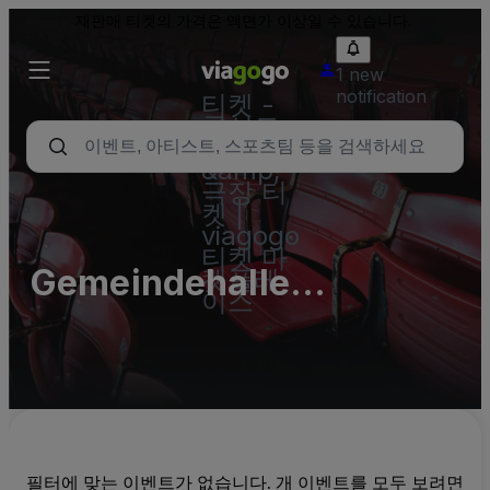
재판매 티켓의 가격은 액면가 이상일 수 있습니다.
1 new
notification
티켓 -
콘서트,
스포츠
&amp;
극장 티
켓 |
viagogo
티켓 마
Gemeindehalle
켓플레
이스
Durlangen
필터에 맞는 이벤트가 없습니다. 개 이벤트를 모두 보려면