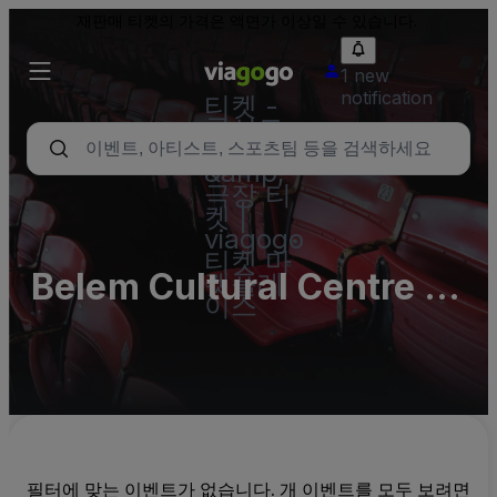
재판매 티켓의 가격은 액면가 이상일 수 있습니다.
1 new
notification
티켓 -
콘서트,
스포츠
&amp;
극장 티
켓 |
viagogo
티켓 마
Belem Cultural Centre -
켓플레
이스
Large Auditorium
필터에 맞는 이벤트가 없습니다. 개 이벤트를 모두 보려면