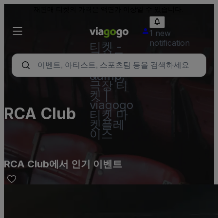
재판매 티켓의 가격은 액면가 이상일 수 있습니다.
1 new
notification
티켓 -
콘서트,
스포츠
&amp;
극장 티
켓 |
viagogo
RCA Club
티켓 마
켓플레
이스
RCA Club에서 인기 이벤트