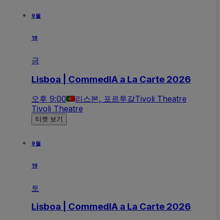
9월
18
금
Lisboa | CommedIA a La Carte 2026
오후 9:00
리스본, 포르투갈
Tivoli Theatre
Tivoli Theatre
티켓 보기
9월
19
토
Lisboa | CommedIA a La Carte 2026