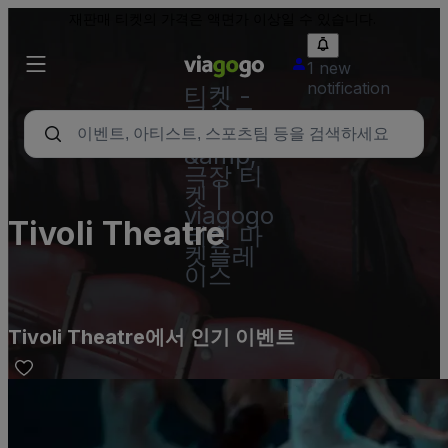
재판매 티켓의 가격은 액면가 이상일 수 있습니다.
1 new
notification
티켓 -
콘서트,
스포츠
&amp;
극장 티
켓 |
viagogo
Tivoli Theatre
티켓 마
켓플레
이스
Tivoli Theatre에서 인기 이벤트