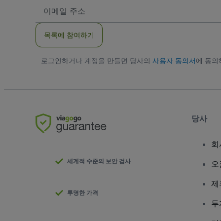
이
메
일
주
목록에 참여하기
소
로그인하거나 계정을 만들면 당사의
사용자 동의서
에 동
당사
회
세계적 수준의 보안 검사
오
제
투명한 가격
투