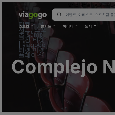
당사는 티켓을 구매하고 재판매
티켓 - 콘
스포츠
콘서트
씨어터
도시
서트, 스포
츠 &amp;
극장 티켓
| viagogo
티켓 마켓
플레이스
Complejo N