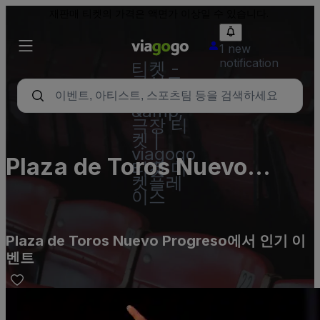
재판매 티켓의 가격은 액면가 이상일 수 있습니다.
1 new
notification
티켓 -
콘서트,
스포츠
&amp;
극장 티
켓 |
viagogo
Plaza de Toros Nuevo
티켓 마
켓플레
Progreso
이스
Plaza de Toros Nuevo Progreso에서 인기 이
벤트