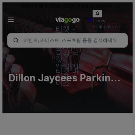
재판매 티켓의 가격은 액면가 이상일 수 있습니다.
1 new
notification
티켓 -
콘서트,
스포츠
&amp;
극장 티
켓 |
viagogo
티켓 마
Dillon Jaycees Parking
켓플레
이스
Lots